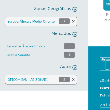
Zonas Geográficas
Es
Rei
Europa-África y Medio Oriente
3
Mercados
Emiratos Árabes Unidos
2
Arabia Saudita
1
Autor
OFICOM EAU - ABU DHABI
3
¿Quié
Centr
Trámi
POLÍT