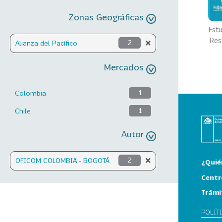
Zonas Geográficas
Est
Res
Alianza del Pacífico
2
Mercados
Colombia
1
Chile
1
Autor
OFICOM COLOMBIA - BOGOTÁ
2
¿Quié
Centr
Trámi
POLÍT