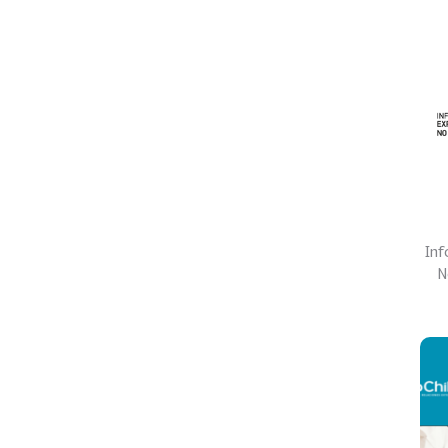
Inf
N