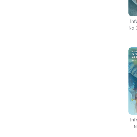
Inf
No C
Inf
N