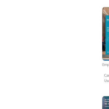
Emp
Car
Usu