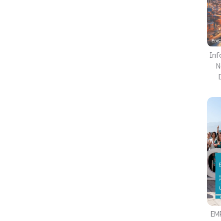
Inf
N
EM