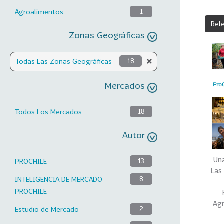
Agroalimentos
1
Rel
Zonas Geográficas
Todas Las Zonas Geográficas
18
Mercados
Todos Los Mercados
18
Autor
Una
PROCHILE
13
Las
INTELIGENCIA DE MERCADO
8
PROCHILE
Ag
Estudio de Mercado
2