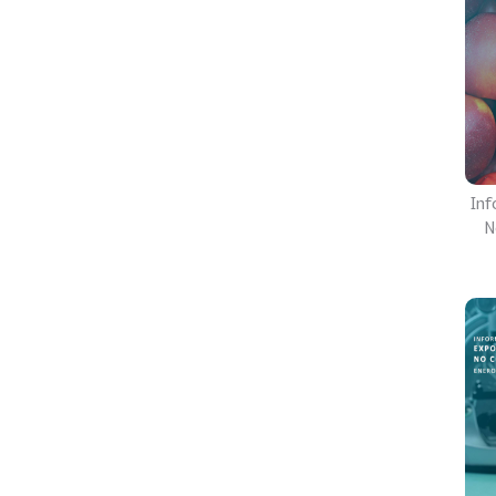
Inf
N