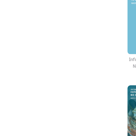
Inf
N