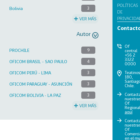
POLÍTICAS
Bolivia
3
DE
PRIVACIDA
VER MÁS
Contact
Autor
Of
PROCHILE
9
central
+56 2
3322
OFICOM BRASIL - SAO PAULO
4
0000
Teatino
OFICOM PERÚ - LIMA
3
180,
Santiago
OFICOM PARAGUAY - ASUNCIÓN
3
Chile.
Contact
OFICOM BOLIVIA - LA PAZ
3
nuestra
Of.
VER MÁS
Regiona
aquí
Contact
nuestra
Of.
Comerci
en el m