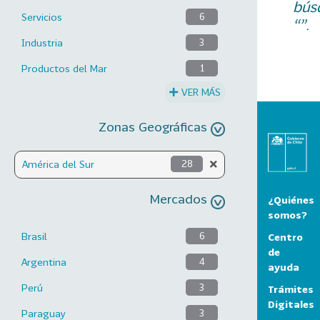
bús
Servicios
6
“”.
Industria
3
Productos del Mar
1
VER MÁS
Zonas Geográficas
América del Sur
28
Mercados
¿Quiénes
somos?
Brasil
6
Centro
de
Argentina
4
ayuda
Perú
3
Trámites
Digitales
Paraguay
3