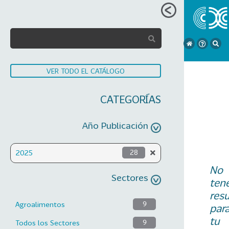
VER TODO EL CATÁLOGO
CATEGORÍAS
Año Publicación
2025
28
No
Sectores
ten
res
Agroalimentos
9
par
tu
Todos los Sectores
9