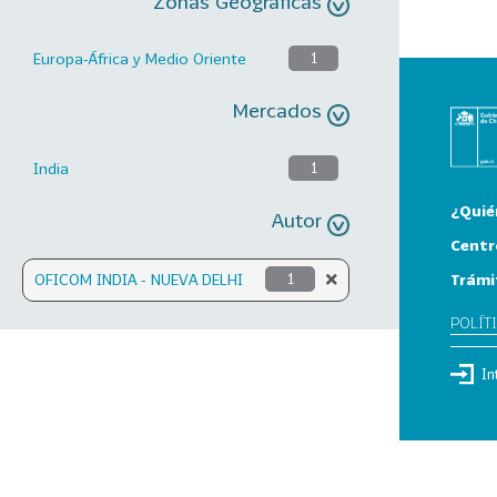
Zonas Geográficas
Europa-África y Medio Oriente
1
Mercados
India
1
¿Quié
Autor
Centr
Trámi
OFICOM INDIA - NUEVA DELHI
1
POLÍT
In