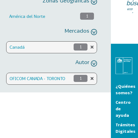
Zonas Geográficas
bús
“”.
América del Norte
1
Mercados
Canadá
1
Autor
OFICOM CANADA - TORONTO
1
¿Quiénes
somos?
Centro
de
ayuda
Trámites
Digitales