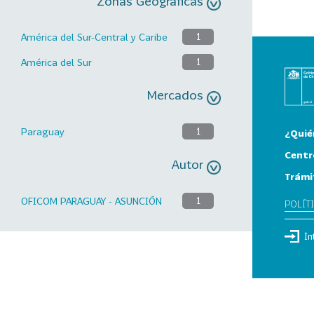
Zonas Geográficas
América del Sur-Central y Caribe
1
América del Sur
1
Mercados
Paraguay
1
¿Quié
Centr
Autor
Trámi
OFICOM PARAGUAY - ASUNCIÓN
1
POLÍT
In