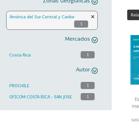
Zonas Geográficas
Rel
América del Sur-Central y Caribe
1
Mercados
Costa Rica
1
Autor
PROCHILE
1
OFICOM COSTA RICA - SAN JOSE
1
E
mad
sos