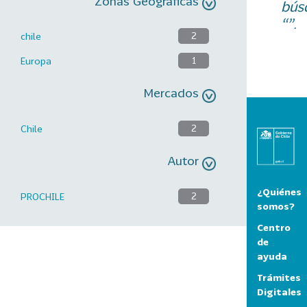
Zonas Geográficas
bús
“”.
chile
2
Europa
1
Mercados
Chile
2
Autor
¿Quiénes
PROCHILE
2
somos?
Centro
de
ayuda
Trámites
Digitales