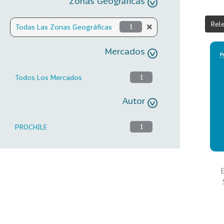
Zonas Geográficas
Rel
Todas Las Zonas Geográficas
1
Mercados
Todos Los Mercados
1
Autor
PROCHILE
1