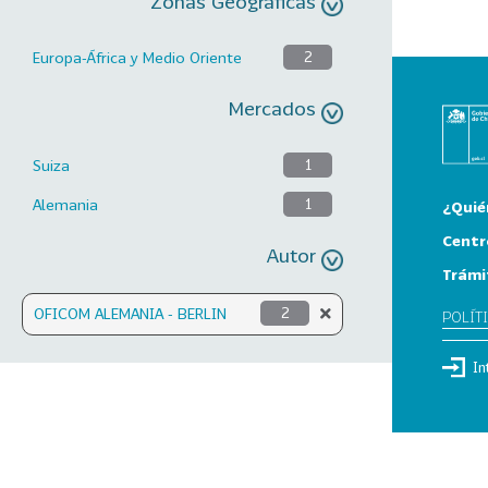
Zonas Geográficas
Europa-África y Medio Oriente
2
Mercados
Suiza
1
Alemania
1
¿Quié
Centr
Autor
Trámi
OFICOM ALEMANIA - BERLIN
2
POLÍT
In