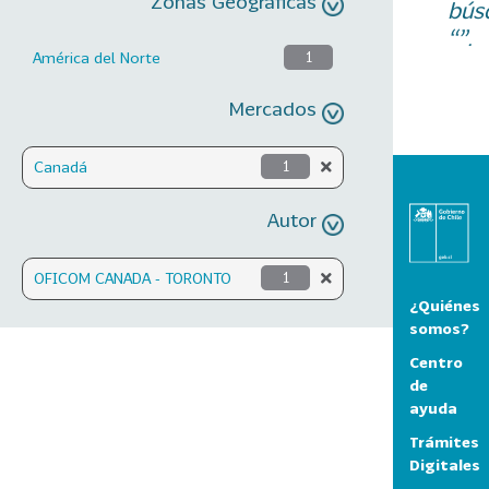
Zonas Geográficas
bús
“”.
América del Norte
1
Mercados
Canadá
1
Autor
OFICOM CANADA - TORONTO
1
¿Quiénes
somos?
Centro
de
ayuda
Trámites
Digitales