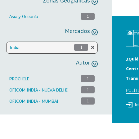
Zonas Geográficas
Asia y Oceanía
1
Mercados
India
1
¿Quié
Autor
Centr
Trámi
PROCHILE
1
OFICOM INDIA - NUEVA DELHI
1
POLÍT
OFICOM INDIA - MUMBAI
1
In