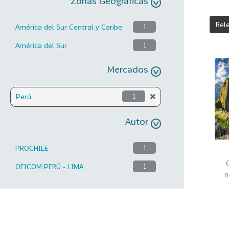
Zonas Geográficas
Rel
América del Sur-Central y Caribe
1
América del Sur
1
Mercados
Perú
1
Autor
PROCHILE
1
OFICOM PERÚ - LIMA
1
n