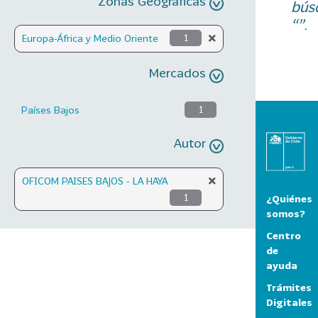
Zonas Geográficas
bús
“”.
Europa-África y Medio Oriente
1
Mercados
Países Bajos
1
Autor
OFICOM PAISES BAJOS - LA HAYA
1
¿Quiénes
somos?
Centro
de
ayuda
Trámites
Digitales