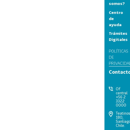
somos?
Centro
de
ayuda
Trámites
Digitales
POLÍTICAS
DE
PRIVACIDA
Contact
Of
central
+56 2
3322
0000
Teatino
180,
Santiago
Chile.