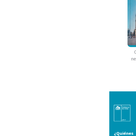
ne
¿Quiénes