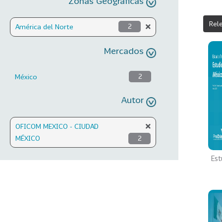
Zonas Geográficas
Rel
América del Norte
2
Mercados
México
2
Autor
OFICOM MEXICO - CIUDAD
MÉXICO
2
Est