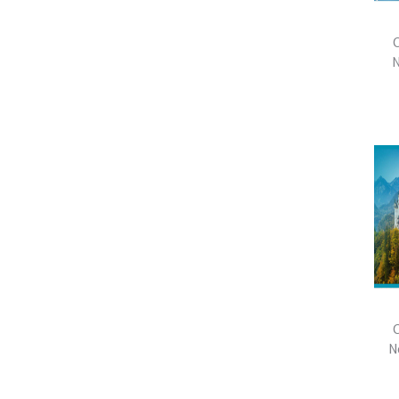
C
C
N