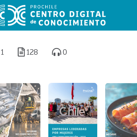
1
128
0