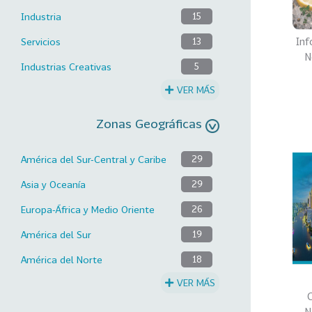
Industria
15
Inf
Servicios
13
N
Industrias Creativas
5
VER MÁS
Zonas Geográficas
América del Sur-Central y Caribe
29
Asia y Oceanía
29
Europa-África y Medio Oriente
26
América del Sur
19
América del Norte
18
VER MÁS
C
N