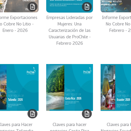
orme Exportaciones
Empresas Lideradas por
Informe Expor
o Cobre No Litio -
Mujeres: Una
No Cobre No L
Enero - 2026
Caracterización de las
Febrero - 
Usuarias de ProChile -
Febrero 2026
laves para Hacer
Claves para hacer
Claves para
egocios Tailandia
negocios Costa Rica
Negocios Ecua