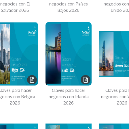
negocios con El
negocios con Países
negocios con
Salvador 2026
Bajos 2026
Unido 20
Claves para hacer
Claves para hacer
Claves para 
gocios con Bélgica
negocios con Irlanda
negocios con 
2026
2026
2026