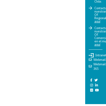
Chile.
Contact
nuestra
Of.
Regiona
aquí
Contact
nuestra
Of.
Comerci
en el m
aquí
Intrane
Webmail
Webmail
365