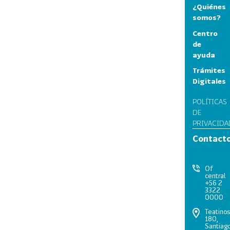
¿Quiénes
somos?
Centro
de
ayuda
Trámites
Digitales
POLÍTICAS
DE
PRIVACIDA
Contact
Of
central
+56 2
3322
0000
Teatino
180,
Santiago