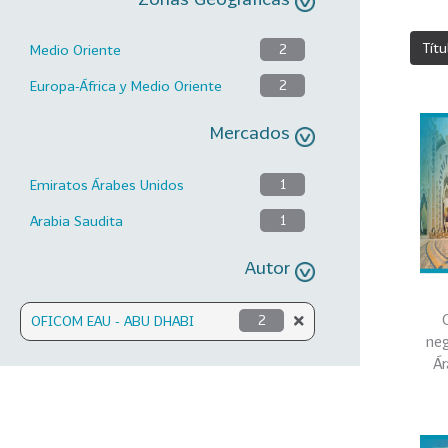
Títu
Medio Oriente
2
Europa-África y Medio Oriente
2
Mercados
Emiratos Árabes Unidos
1
Arabia Saudita
1
Autor
OFICOM EAU - ABU DHABI
2
neg
Ár