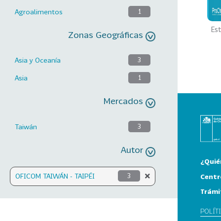
Agroalimentos
1
Est
Zonas Geográficas
Asia y Oceanía
3
Asia
1
Mercados
Taiwán
3
Autor
¿Quié
OFICOM TAIWÁN - TAIPÉI
3
Centr
Trámi
POLÍT