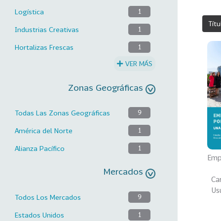
Logística
1
Títu
Industrias Creativas
1
Hortalizas Frescas
1
VER MÁS
Zonas Geográficas
Todas Las Zonas Geográficas
9
América del Norte
1
Alianza Pacífico
1
Emp
Mercados
Car
Usu
Todos Los Mercados
9
Estados Unidos
1