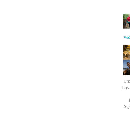
Una
Las
Ag