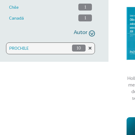
Chile
1
Canadá
1
Autor
PROCHILE
10
Hol
mer
d
s