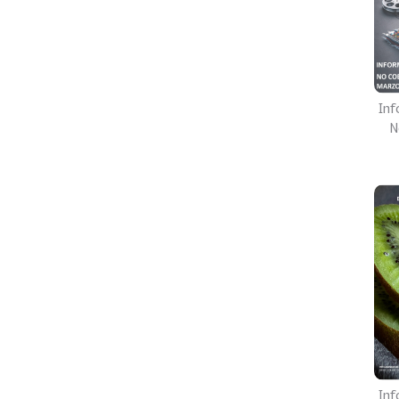
Inf
N
Inf