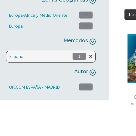
Títu
Europa-África y Medio Oriente
1
Europa
1
Mercados
España
1
Autor
OFICOM ESPAÑA - MADRID
1
ne