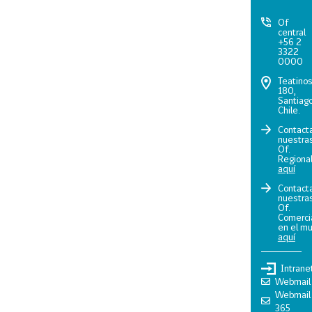
Of
central
+56 2
3322
0000
Teatino
180,
Santiago
Chile.
Contact
nuestra
Of.
Regiona
aquí
Contact
nuestra
Of.
Comerci
en el m
aquí
Intrane
Webmail
Webmail
365