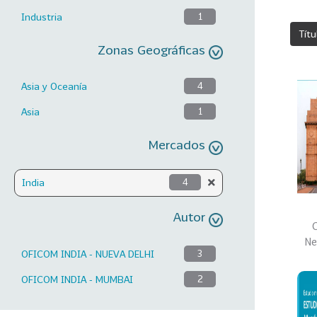
Industria
1
Títu
Zonas Geográficas
Asia y Oceanía
4
Asia
1
Mercados
India
4
Autor
C
Ne
OFICOM INDIA - NUEVA DELHI
3
OFICOM INDIA - MUMBAI
2