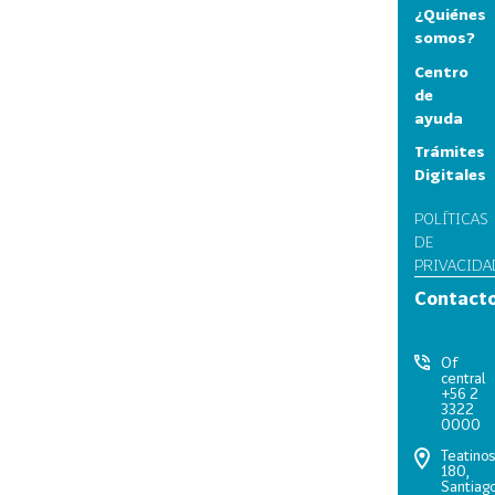
¿Quiénes
somos?
Centro
de
ayuda
Trámites
Digitales
POLÍTICAS
DE
PRIVACIDA
Contact
Of
central
+56 2
3322
0000
Teatino
180,
Santiago