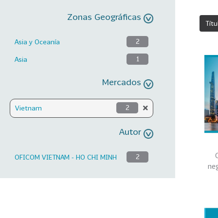
Zonas Geográficas
Títu
Asia y Oceanía
2
Asia
1
Mercados
Vietnam
2
Autor
OFICOM VIETNAM - HO CHI MINH
2
ne