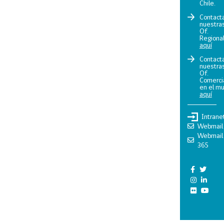
Chile.
Contact
nuestra
Of.
Regiona
aquí
Contact
nuestra
Of.
Comerci
en el m
aquí
Intrane
Webmail
Webmail
365