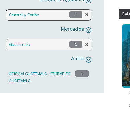
Rel
Central y Caribe
1
Mercados
Guatemala
1
Autor
OFICOM GUATEMALA - CIUDAD DE
1
GUATEMALA