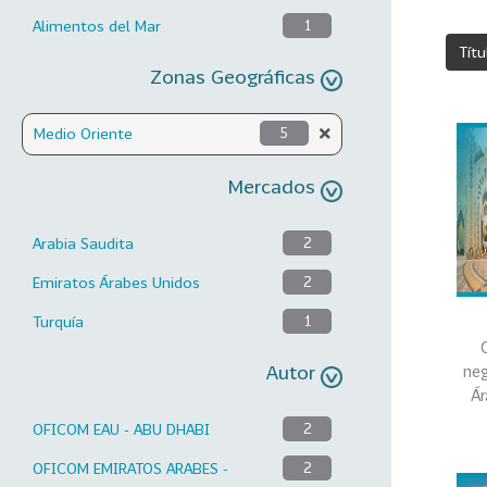
Alimentos del Mar
1
Títu
Zonas Geográficas
Medio Oriente
5
Mercados
Arabia Saudita
2
Emiratos Árabes Unidos
2
Turquía
1
Autor
neg
Ár
OFICOM EAU - ABU DHABI
2
OFICOM EMIRATOS ARABES -
2