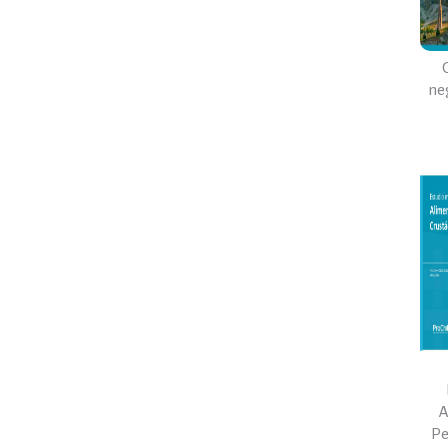
ne
A
Pe