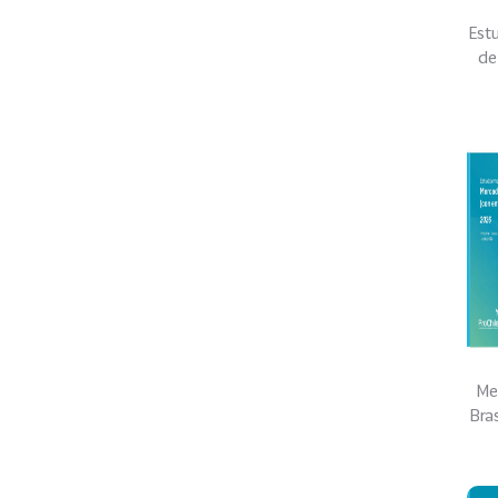
Est
de
Me
Bra