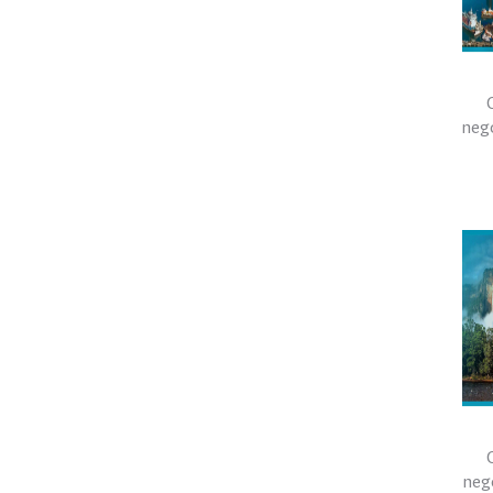
nego
neg