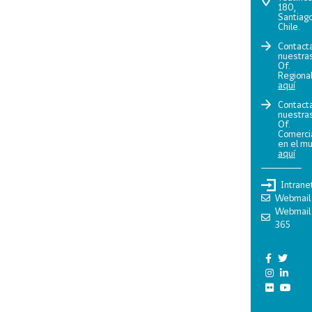
180,
Santiago
Chile.
Contact
nuestra
Of.
Regiona
aquí
Contact
nuestra
Of.
Comerci
en el m
aquí
Intrane
Webmail
Webmail
365