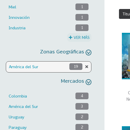
Miel
1
Títu
Innovación
1
Industria
1
VER MÁS
Zonas Geográficas
América del Sur
19
Mercados
C
Colombia
4
N
América del Sur
3
Uruguay
2
Paraguay
2