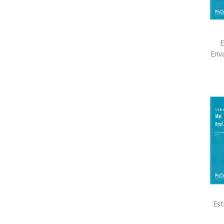
E
Env
Est