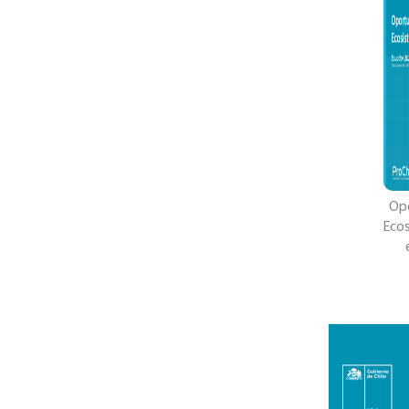
Opo
Ecos