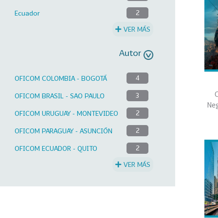
Ecuador
2
VER MÁS
Autor
OFICOM COLOMBIA - BOGOTÁ
4
C
OFICOM BRASIL - SAO PAULO
3
Neg
OFICOM URUGUAY - MONTEVIDEO
2
OFICOM PARAGUAY - ASUNCIÓN
2
OFICOM ECUADOR - QUITO
2
VER MÁS