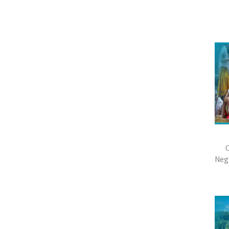
C
Neg