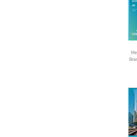
Me
Bra