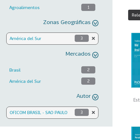
Agroalimentos
1
Rel
Zonas Geográficas
América del Sur
3
Mercados
Brasil
2
América del Sur
2
Autor
Est
OFICOM BRASIL - SAO PAULO
3