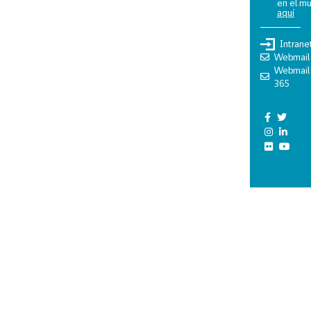
en el m
aquí
Intrane
Webmail
Webmail
365