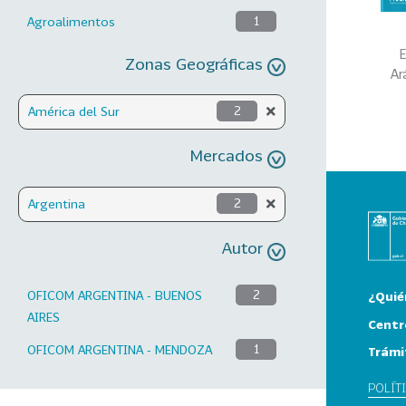
Agroalimentos
1
E
Zonas Geográficas
Ar
América del Sur
2
Mercados
Argentina
2
Autor
OFICOM ARGENTINA - BUENOS
2
¿Quié
AIRES
Centr
OFICOM ARGENTINA - MENDOZA
1
Trámi
POLÍT