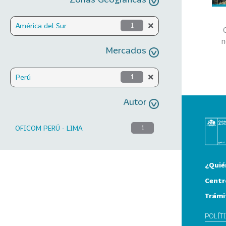
América del Sur
1
n
Mercados
Perú
1
Autor
OFICOM PERÚ - LIMA
1
¿Quié
Centr
Trámi
POLÍT