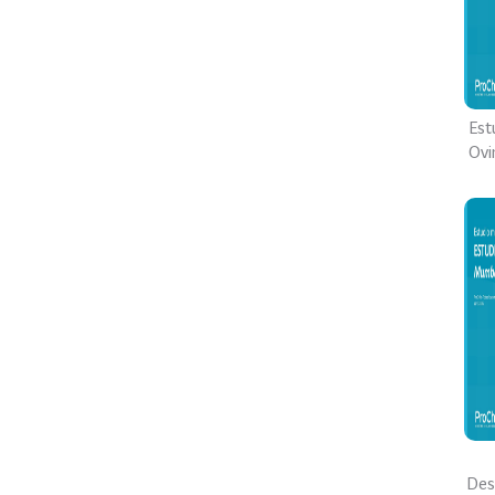
Est
Ovi
Des