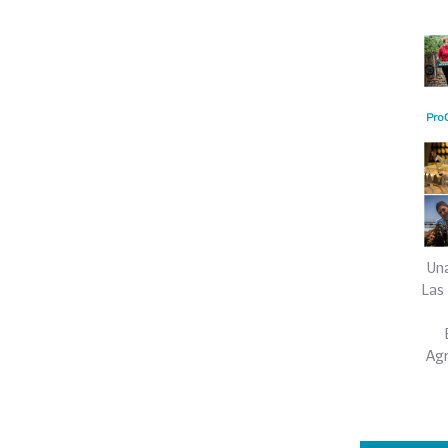
Una
Las
Ag