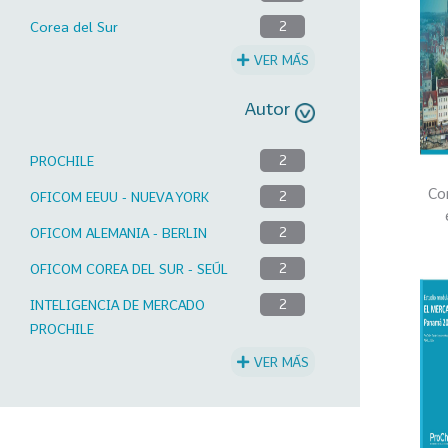
Corea del Sur
2
VER MÁS
Autor
PROCHILE
2
Co
OFICOM EEUU - NUEVA YORK
2
OFICOM ALEMANIA - BERLIN
2
OFICOM COREA DEL SUR - SEÚL
2
INTELIGENCIA DE MERCADO
2
PROCHILE
VER MÁS