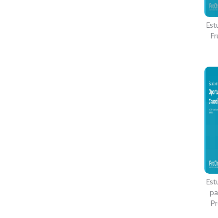
Est
Fr
Est
pa
Pr