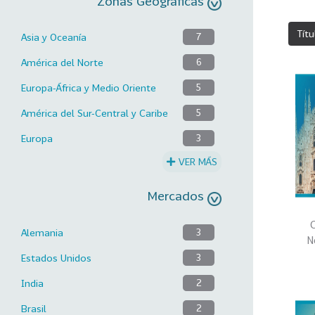
Zonas Geográficas
Títu
Asia y Oceanía
7
América del Norte
6
Europa-África y Medio Oriente
5
América del Sur-Central y Caribe
5
Europa
3
VER MÁS
Mercados
C
Alemania
3
N
Estados Unidos
3
India
2
Brasil
2