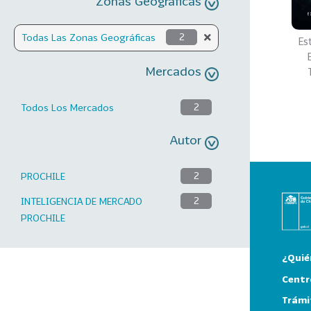
Zonas Geográficas
Todas Las Zonas Geográficas
2
Es
Mercados
Todos Los Mercados
2
Autor
PROCHILE
2
INTELIGENCIA DE MERCADO
2
PROCHILE
¿Quié
Centr
Trámi