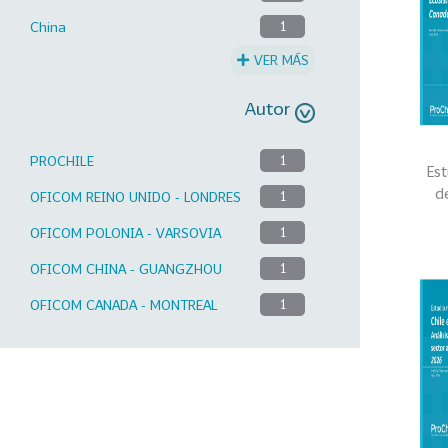
China
1
VER MÁS
Autor
PROCHILE
1
Est
d
OFICOM REINO UNIDO - LONDRES
1
OFICOM POLONIA - VARSOVIA
1
OFICOM CHINA - GUANGZHOU
1
OFICOM CANADA - MONTREAL
1