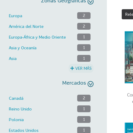
Zonas Geográficas
Rel
Europa
2
América del Norte
2
Europa-África y Medio Oriente
1
Asia y Oceanía
1
Asia
1
VER MÁS
Mercados
Co
Canadá
2
Reino Unido
1
Polonia
1
Estados Unidos
1