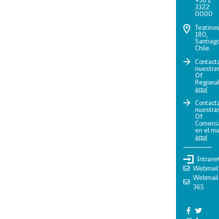
+56 2
3322
0000
Teatino
180,
Santiago
Chile.
Contact
nuestra
Of.
Regiona
aquí
Contact
nuestra
Of.
Comerci
en el m
aquí
Intrane
Webmail
Webmail
365