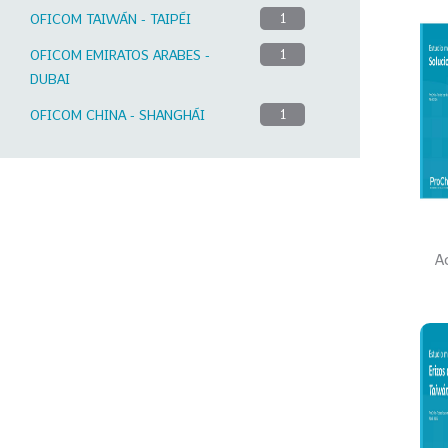
OFICOM TAIWÁN - TAIPÉI
1
OFICOM EMIRATOS ARABES -
1
DUBAI
OFICOM CHINA - SHANGHÁI
1
A