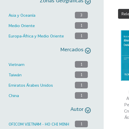
Zonas Geográficas
Rel
Asia y Oceanía
3
Medio Oriente
1
Europa-África y Medio Oriente
1
Mercados
Vietnam
1
Taiwán
1
Emiratos Árabes Unidos
1
China
1
A
Pe
Autor
Cr
Ár
OFICOM VIETNAM - HO CHI MINH
1