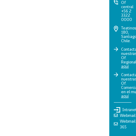
Of
central
+56 2
3322
0000
Teatino
180,
Santiago
Chile.
Contact
nuestra
Of.
Regiona
aquí
Contact
nuestra
Of.
Comerci
en el m
aquí
Intrane
Webmail
Webmail
365