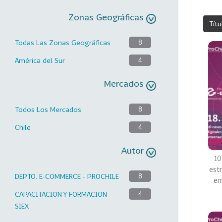
Zonas Geográficas
Títu
Todas Las Zonas Geográficas
8
América del Sur
4
Mercados
Todos Los Mercados
8
Chile
4
Autor
10
estr
DEPTO. E-COMMERCE - PROCHILE
8
em
CAPACITACION Y FORMACION -
4
SIEX