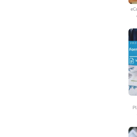
eC
Pl