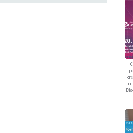
C
pu
cre
co
Dis