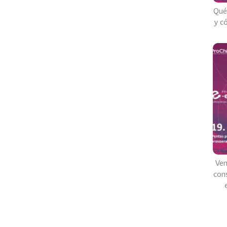
Qué
y c
Ven
con