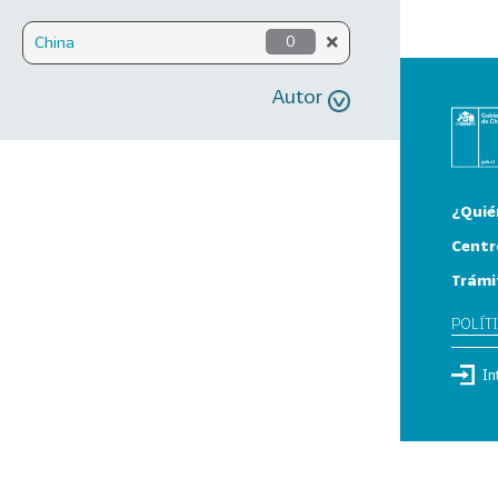
China
0
Autor
¿Quié
Centr
Trámi
POLÍT
In