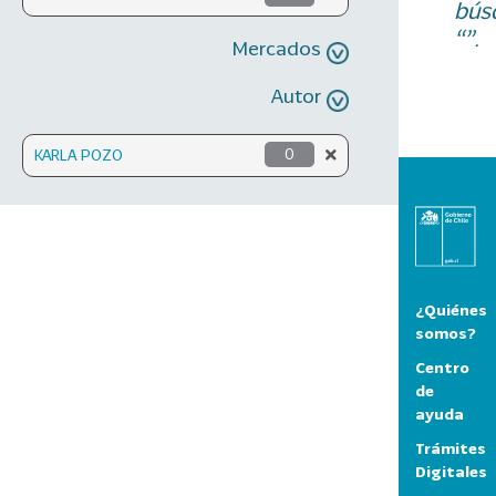
bús
“”.
Mercados
Autor
KARLA POZO
0
¿Quiénes
somos?
Centro
de
ayuda
Trámites
Digitales