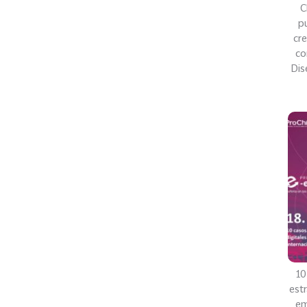
C
pu
cre
co
Dis
10
estr
em