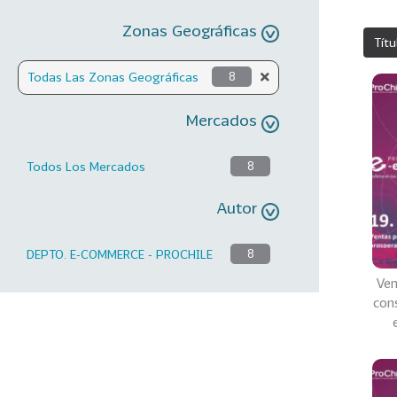
Zonas Geográficas
Títu
Todas Las Zonas Geográficas
8
Mercados
Todos Los Mercados
8
Autor
DEPTO. E-COMMERCE - PROCHILE
8
Ven
con