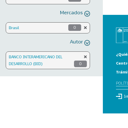
Mercados
Brasil
0
Autor
¿Quié
BANCO INTERAMERICANO DEL
Centr
DESARROLLO (BID)
0
Trámi
POLÍT
In