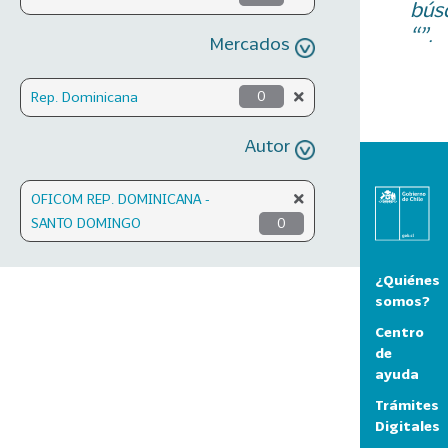
bús
“”.
Mercados
Rep. Dominicana
0
Autor
OFICOM REP. DOMINICANA -
SANTO DOMINGO
0
¿Quiénes
somos?
Centro
de
ayuda
Trámites
Digitales