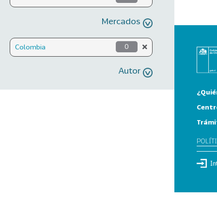
Mercados
Colombia
0
Autor
¿Quié
Centr
Trámi
POLÍT
In