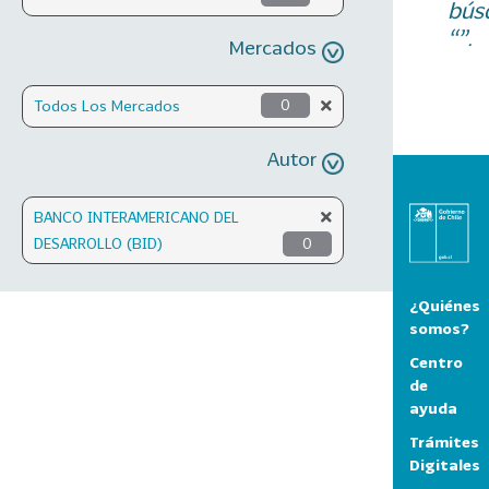
bús
“”.
Mercados
Todos Los Mercados
0
Autor
BANCO INTERAMERICANO DEL
DESARROLLO (BID)
0
¿Quiénes
somos?
Centro
de
ayuda
Trámites
Digitales