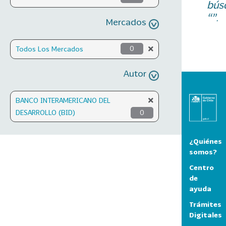
bús
“”.
Mercados
Todos Los Mercados
0
Autor
BANCO INTERAMERICANO DEL
DESARROLLO (BID)
0
¿Quiénes
somos?
Centro
de
ayuda
Trámites
Digitales