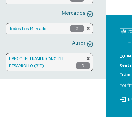
Mercados
Todos Los Mercados
0
Autor
¿Quié
BANCO INTERAMERICANO DEL
Centr
DESARROLLO (BID)
0
Trámi
POLÍT
In