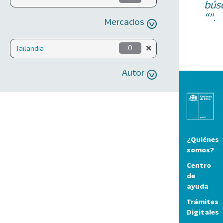
bús
“”.
Mercados
Tailandia
0
Autor
¿Quiénes
somos?
Centro
de
ayuda
Trámites
Digitales