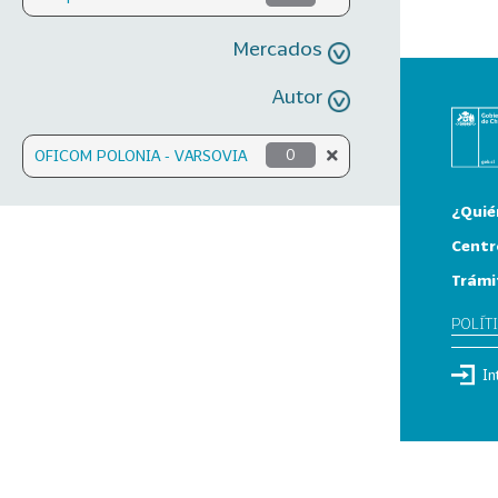
Mercados
Autor
OFICOM POLONIA - VARSOVIA
0
¿Quié
Centr
Trámi
POLÍT
In