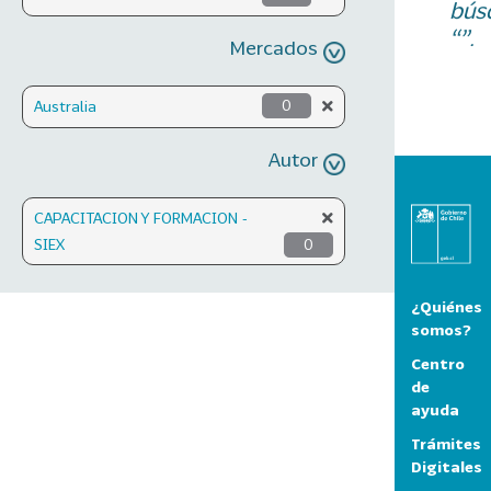
bús
“”.
Mercados
Australia
0
Autor
CAPACITACION Y FORMACION -
SIEX
0
¿Quiénes
somos?
Centro
de
ayuda
Trámites
Digitales