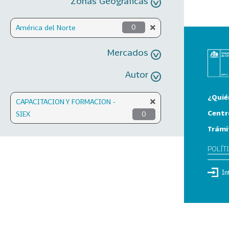
Zonas Geográficas
América del Norte
0
Mercados
Autor
¿Quié
CAPACITACION Y FORMACION -
Centr
SIEX
0
Trámi
POLÍT
In