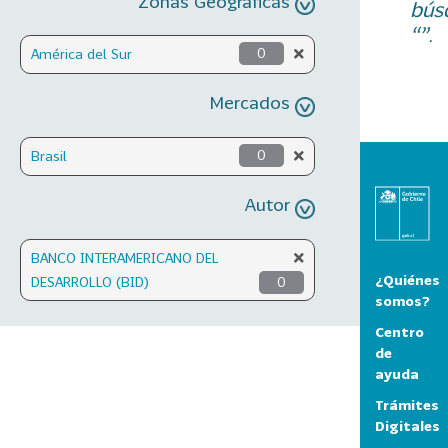
Zonas Geográficas
bús
“”.
América del Sur
0
Mercados
Brasil
0
Autor
BANCO INTERAMERICANO DEL
¿Quiénes
DESARROLLO (BID)
0
somos?
Centro
de
ayuda
Trámites
Digitales