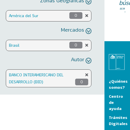
Zonas Geográficas
bús
“”.
América del Sur
0
Mercados
Brasil
0
Autor
BANCO INTERAMERICANO DEL
¿Quiénes
DESARROLLO (BID)
0
somos?
Centro
de
ayuda
Trámites
Digitales