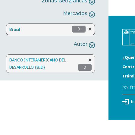
Zonas Geográficas
Mercados
Brasil
0
Autor
¿Quié
BANCO INTERAMERICANO DEL
Centr
DESARROLLO (BID)
0
Trámi
POLÍT
In